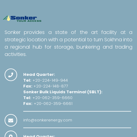
Sonker provides a state of the art facility at a
strategic location with a potential to turn Sokhna into
a regional hub for storage, bunkering and trading
activities.
Head Quarter:
Tel:
+20-224-149-944
Fax:
+20-224-148-877
Sonker Bulk Liquids Terminal (SBLT):
Tel:
+20-062-359-6660
Fax:
+20-062-359-6661
info@sonkerenergy.com
Head Quarter: